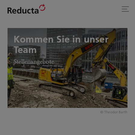
Kommen Sie in unser
Team
Stel­len­an­ge­bo­te
© Theodor Barth