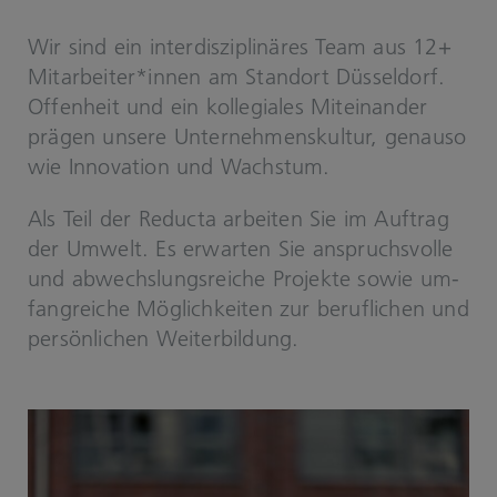
Wir sind ein in­ter­dis­zi­pli­nä­res Team aus 12+
Mit­ar­bei­ter*innen am Stand­ort Düs­sel­dorf.
Of­fen­heit und ein kol­le­gia­les Mit­ein­an­der
prä­gen un­se­re Un­ter­neh­mens­kul­tur, ge­nau­so
wie In­no­va­ti­on und Wachs­tum.
Als Teil der Re­duc­ta ar­bei­ten Sie im Auf­trag
der Um­welt. Es er­war­ten Sie an­spruchs­vol­le
und ab­wechs­lungs­rei­che Pro­jek­te sowie um­
fang­rei­che Mög­lich­kei­ten zur be­ruf­li­chen und
per­sön­li­chen Wei­ter­bil­dung.